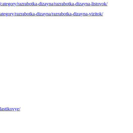
u/category/razrabotka-dizayna/razrabotka-dizayna-listovok/
/category/razrabotka-dizayna/razrabotka-dizayna-vizitok/
plastikovye/