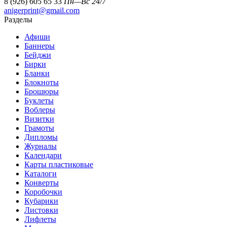
8 (926) 605 65 33
Пн—Вс 24/7
anigerprint@gmail.com
Разделы
Афиши
Баннеры
Бейджи
Бирки
Бланки
Блокноты
Брошюры
Буклеты
Воблеры
Визитки
Грамоты
Дипломы
Журналы
Календари
Карты пластиковые
Каталоги
Конверты
Коробочки
Кубарики
Листовки
Лифлеты