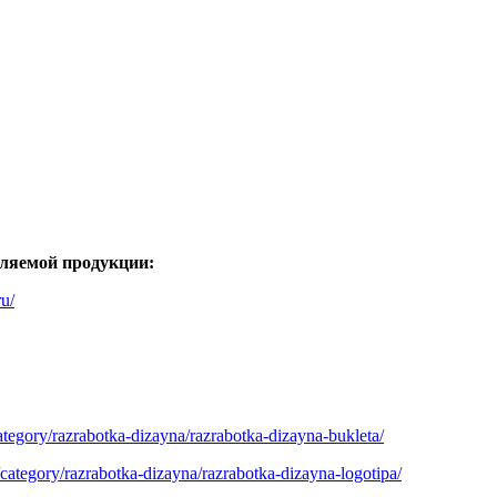
вляемой продукции:
ru/
category/razrabotka-dizayna/razrabotka-dizayna-bukleta/
u/category/razrabotka-dizayna/razrabotka-dizayna-logotipa/