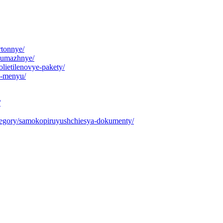
rtonnye/
-bumazhnye/
polietilenovye-pakety/
ya-menyu/
/
category/samokopiruyushchiesya-dokumenty/