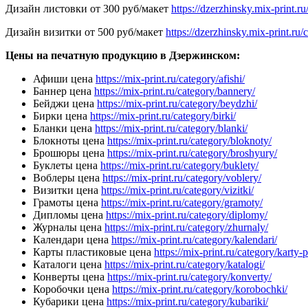
Дизайн листовки от 300 руб/макет
https://dzerzhinsky.mix-print.r
Дизайн визитки от 500 руб/макет
https://dzerzhinsky.mix-print.ru
Цены на печатную продукцию в Дзержинском:
Афиши цена
https://mix-print.ru/category/afishi/
Баннер цена
https://mix-print.ru/category/bannery/
Бейджи цена
https://mix-print.ru/category/beydzhi/
Бирки цена
https://mix-print.ru/category/birki/
Бланки цена
https://mix-print.ru/category/blanki/
Блокноты цена
https://mix-print.ru/category/bloknoty/
Брошюры цена
https://mix-print.ru/category/broshyury/
Буклеты цена
https://mix-print.ru/category/buklety/
Воблеры цена
https://mix-print.ru/category/voblery/
Визитки цена
https://mix-print.ru/category/vizitki/
Грамоты цена
https://mix-print.ru/category/gramoty/
Дипломы цена
https://mix-print.ru/category/diplomy/
Журналы цена
https://mix-print.ru/category/zhurnaly/
Календари цена
https://mix-print.ru/category/kalendari/
Карты пластиковые цена
https://mix-print.ru/category/karty-
Каталоги цена
https://mix-print.ru/category/katalogi/
Конверты цена
https://mix-print.ru/category/konverty/
Коробочки цена
https://mix-print.ru/category/korobochki/
Кубарики цена
https://mix-print.ru/category/kubariki/