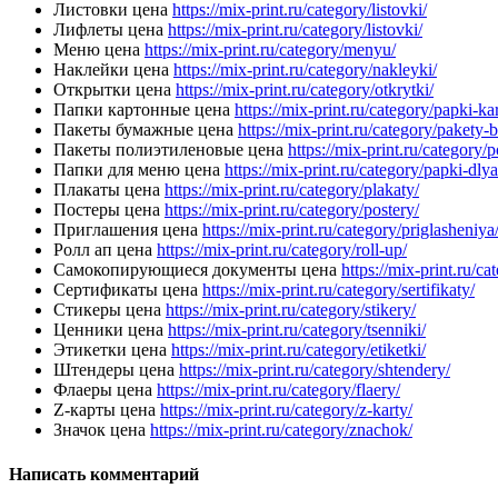
Листовки цена
https://mix-print.ru/category/listovki/
Лифлеты цена
https://mix-print.ru/category/listovki/
Меню цена
https://mix-print.ru/category/menyu/
Наклейки цена
https://mix-print.ru/category/nakleyki/
Открытки цена
https://mix-print.ru/category/otkrytki/
Папки картонные цена
https://mix-print.ru/category/papki-ka
Пакеты бумажные цена
https://mix-print.ru/category/pakety
Пакеты полиэтиленовые цена
https://mix-print.ru/category/
Папки для меню цена
https://mix-print.ru/category/papki-dl
Плакаты цена
https://mix-print.ru/category/plakaty/
Постеры цена
https://mix-print.ru/category/postery/
Приглашения цена
https://mix-print.ru/category/priglasheniya
Ролл ап цена
https://mix-print.ru/category/roll-up/
Самокопирующиеся документы цена
https://mix-print.ru/
Сертификаты цена
https://mix-print.ru/category/sertifikaty/
Стикеры цена
https://mix-print.ru/category/stikery/
Ценники цена
https://mix-print.ru/category/tsenniki/
Этикетки цена
https://mix-print.ru/category/etiketki/
Штендеры цена
https://mix-print.ru/category/shtendery/
Флаеры цена
https://mix-print.ru/category/flaery/
Z-карты цена
https://mix-print.ru/category/z-karty/
Значок цена
https://mix-print.ru/category/znachok/
Написать комментарий