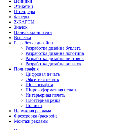
Ценники
Этикетки
Штендеры
Флаеры
Z-КАРТЫ
Значок
Панель кронштейн
Вывеска
Разработка дизайна
Разработка дизайна буклета
Разработка дизайна логотипа
Разработка дизайна листовок
Разработка дизайна визиток
Полиграфия
Цифровая печать
Офсетная печать
Шелкография
Широкоформатная печать
Интерьерная печать
Плоттерная резка
Полисет
Наружная реклама
Фрезеровка (раскрой)
Монтаж рекламы