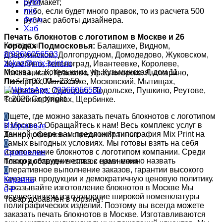
Блог
руб/макет;
mix
либо, если будет много правок, то из расчета 500
Фото
руб/час работы дизайнера.
Хаб
Печать блокнотов с логотипом в Москве и 26
Контакты
городах Подмосковья:
Балашихе, Видном,
8(926)6056533
Дзержинском, Долгопрудном, Домодедово, Жуковском,
zakaz@mix-print.ru
Жулебино, Зеленоград, Ивантеевке, Королеве,
Москва, м. Котельники, ул. Кузьминская, дом 11
Котельниках, Красково, Красногорске, Лыткарино,
Пн—Пт00:00—23:59
Люберцах, Малаховке, Московский, Мытищах,
Некрасовке, Одинцово, Подольске, Пушкино, Реутове,
© 2026 Copyright
Томилино, Химках, Щербинке.
Ищете, где можно заказать печать блокнотов с логотипом
0
в Москве? Обращайтесь к нам! Весь комплекс услуг в
Избранные
данной сфере вам предложит типография Mix Print на
Товар добавлен в список избранных
самых выгодных условиях. Мы готовы взять на себя
0
изготовление блокнотов с логотипом компании. Среди
Сравнение
плюсов сотрудничества с нами можно назвать
Товар добавлен в список сравнения
оперативное выполнение заказов, гарантии высокого
0
качества продукции и демократичную ценовую политику.
Корзина
Заказывайте изготовление блокнотов в Москве Мы
0
₽
осуществляем изготовление широкой номенклатуры
Товар добавлен в корзину!
полиграфических изделий. Поэтому вы всегда можете
заказать печать блокнотов в Москве. Изготавливаются