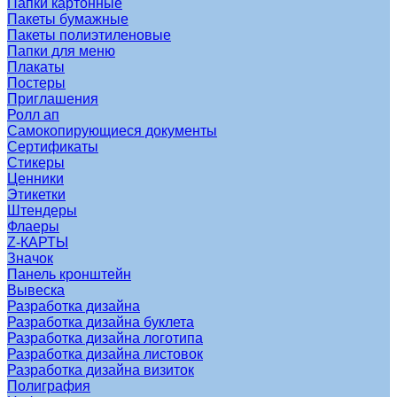
Папки картонные
Пакеты бумажные
Пакеты полиэтиленовые
Папки для меню
Плакаты
Постеры
Приглашения
Ролл ап
Самокопирующиеся документы
Сертификаты
Стикеры
Ценники
Этикетки
Штендеры
Флаеры
Z-КАРТЫ
Значок
Панель кронштейн
Вывеска
Разработка дизайна
Разработка дизайна буклета
Разработка дизайна логотипа
Разработка дизайна листовок
Разработка дизайна визиток
Полиграфия