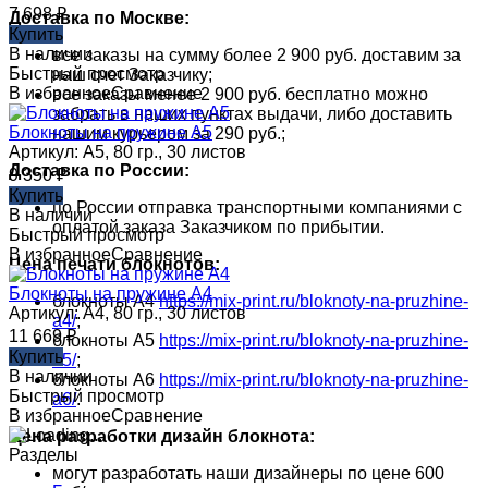
7 698
₽
Доставка по Москве:
Купить
В наличии
все заказы на сумму более 2 900 руб. доставим за
Быстрый просмотр
наш счет Заказчику;
В избранное
Сравнение
все заказы менее 2 900 руб. бесплатно можно
забрать в наших пунктах выдачи, либо доставить
Блокноты на пружине А5
нашим курьером за 290 руб.;
Артикул: А5, 80 гр., 30 листов
Доставка по России:
9 350
₽
Купить
по России отправка транспортными компаниями с
В наличии
оплатой заказа Заказчиком по прибытии.
Быстрый просмотр
В избранное
Сравнение
Цена печати блокнотов:
Блокноты на пружине А4
блокноты А4
https://mix-print.ru/bloknoty-na-pruzhine-
Артикул: А4, 80 гр., 30 листов
a4/
;
11 669
₽
блокноты А5
https://mix-print.ru/bloknoty-na-pruzhine-
Купить
a5/
;
В наличии
блокноты А6
https://mix-print.ru/bloknoty-na-pruzhine-
Быстрый просмотр
a6/
.
В избранное
Сравнение
Цена разработки дизайн блокнота:
Разделы
могут разработать наши дизайнеры по цене 600