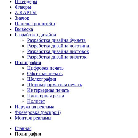
Штендеры
Флаеры
Z-КАРТЫ
Значок
Панель кронштейн
Вывеска
Разработка дизайна
Разработка дизайна буклета
Разработка дизайна логотипа
Разработка дизайна листовок
Разработка дизайна визиток
Полиграфия
Цифровая печать
Офсетная печать
Шелкография
Широкоформатная печать
Интерьерная печать
Плоттерная резка
Полисет
Наружная реклама
Фрезеровка (раскрой)
Монтаж рекламы
Главная
Полиграфия