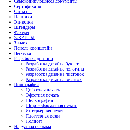
Самокопирующиеся документы
Сертификаты
Стикеры
Ценники
Этикетки
Штендеры
Флаеры
Z-КАРТЫ
Значок
Панель кронштейн
Вывеска
Разработка дизайна
Разработка дизайна буклета
Разработка дизайна логотипа
Разработка дизайна листовок
Разработка дизайна визиток
Полиграфия
Цифровая печать
Офсетная печать
Шелкография
Широкоформатная печать
Интерьерная печать
Плоттерная резка
Полисет
Наружная реклама