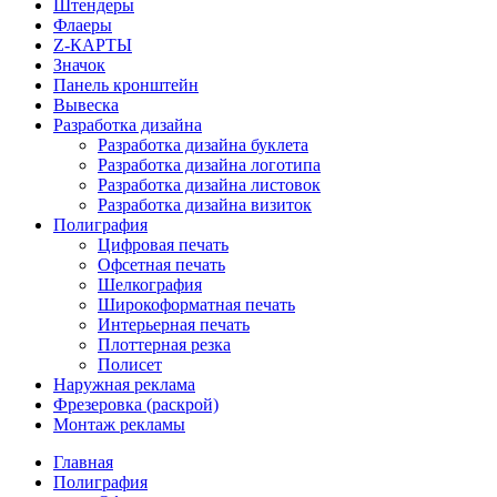
Штендеры
Флаеры
Z-КАРТЫ
Значок
Панель кронштейн
Вывеска
Разработка дизайна
Разработка дизайна буклета
Разработка дизайна логотипа
Разработка дизайна листовок
Разработка дизайна визиток
Полиграфия
Цифровая печать
Офсетная печать
Шелкография
Широкоформатная печать
Интерьерная печать
Плоттерная резка
Полисет
Наружная реклама
Фрезеровка (раскрой)
Монтаж рекламы
Главная
Полиграфия