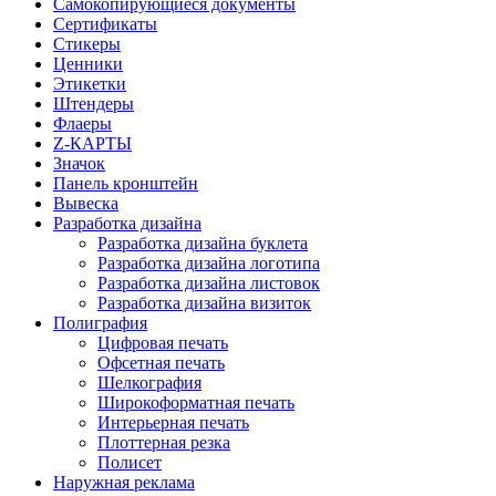
Самокопирующиеся документы
Сертификаты
Стикеры
Ценники
Этикетки
Штендеры
Флаеры
Z-КАРТЫ
Значок
Панель кронштейн
Вывеска
Разработка дизайна
Разработка дизайна буклета
Разработка дизайна логотипа
Разработка дизайна листовок
Разработка дизайна визиток
Полиграфия
Цифровая печать
Офсетная печать
Шелкография
Широкоформатная печать
Интерьерная печать
Плоттерная резка
Полисет
Наружная реклама