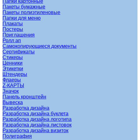
Папки картонные
Пакеты бумажные
Пакеты полиэтиленовые
Папки для меню
Плакаты
Постеры
Приглашения
Ролл ап
Самокопирующиеся документы
Сертификаты
Стикеры
Ценники
Этикетки
Штендеры
Флаеры
Z-КАРТЫ
Значок
Панель кронштейн
Вывеска
Разработка дизайна
Разработка дизайна буклета
Разработка дизайна логотипа
Разработка дизайна листовок
Разработка дизайна визиток
Полиграфия