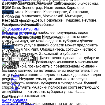
Артикул: 50 листов, 80 гр., 4+0, кбс
Дзержинском, Долгопрудном, Домодедово, Жуковском,
Жулебино, Зеленоград, Ивантеевке, Королеве,
4 096
₽
Котельниках, Красково, Красногорске, Лыткарино,
Купить
Люберцах, Малаховке, Московский, Мытищах,
В наличии
Некрасовке, Одинцово, Подольске, Пушкино, Реутове,
Быстрый просмотр
Томилино, Химках, Щербинке.
В избранное
Сравнение
Кубарики — один из наиболее популярных видов
Кубарики 90*90 мм.
рекламной продукции. Неудивительно, что многие
Артикул: 50 листов, 80 гр., 4+0, кбс
компании ищут, где можно сделать кубарики дёшево.
5 154
₽
Весь спектр услуг в данной области может предложить
Купить
типография Mix Print. Обращайтесь, сотрудничество с
В наличии
нами будет удачным. Заказывайте кубарики в
Быстрый просмотр
типографии Mix Print. Качественно сделанные кубарики
В избранное
Сравнение
позволяют сделать рекламную компанию максимально
эффективной, познакомить с предложением компании
Разделы
большое количество потенциальных покупателей. При
этом кубарики является одним из самых дешевых видов
Блог
рекламы. Неудивительно, что многих интересует
mix
возможность заказать кубарики в типографии. Лучший
Фото
способ получить кубарики полностью соответствующую
Хаб
ожиданиям — изготовить кубарики у нас. Наша
типография располагает:
Контакты
8(926)6056533
штатом квалифицированных сотрудников с