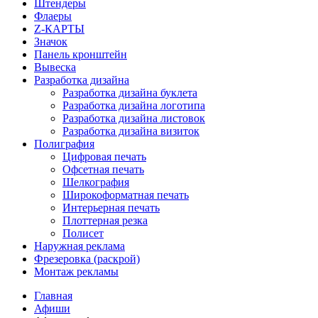
Штендеры
Флаеры
Z-КАРТЫ
Значок
Панель кронштейн
Вывеска
Разработка дизайна
Разработка дизайна буклета
Разработка дизайна логотипа
Разработка дизайна листовок
Разработка дизайна визиток
Полиграфия
Цифровая печать
Офсетная печать
Шелкография
Широкоформатная печать
Интерьерная печать
Плоттерная резка
Полисет
Наружная реклама
Фрезеровка (раскрой)
Монтаж рекламы
Главная
Афиши