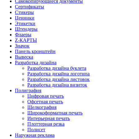
Самокопирующиеся документы
Сертификаты
Стикеры
Ценники
Этикетки
Штендеры
Флаеры
Z-КАРТЫ
Значок
Панель кронштейн
Вывеска
Разработка дизайна
Разработка дизайна буклета
Разработка дизайна логотипа
Разработка дизайна листовок
Разработка дизайна визиток
Полиграфия
Цифровая печать
Офсетная печать
Шелкография
Широкоформатная печать
Интерьерная печать
Плоттерная резка
Полисет
Наружная реклама